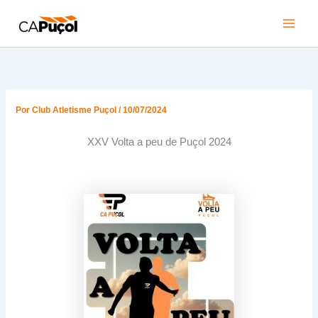
Ir
al
Main
contenido
Men
Por
Club Atletisme Puçol
/
10/07/2024
XXV Volta a peu de Puçol 2024