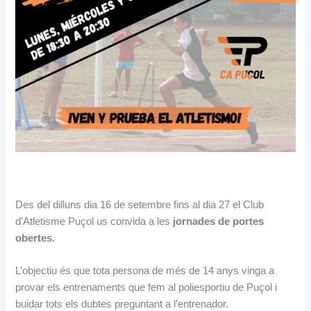
Des del dilluns dia 16 de setembre fins al dia 27 el Club
d’Atletisme Puçol us convida a les
jornades de portes
obertes.
L’objectiu és que tota persona de més de 14 anys vinga a
provar els entrenaments que fem al poliesportiu de Puçol i
buidar tots els dubtes preguntant a l’entrenador.