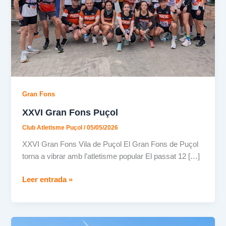
Gran Fons
XXVI Gran Fons Puçol
Club Atletisme Puçol
/
05/05/2026
XXVI Gran Fons Vila de Puçol El Gran Fons de Puçol
torna a vibrar amb l’atletisme popular El passat 12 […]
XXVI
Leer entrada »
Gran
Fons
Puçol