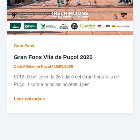
Gran Fons
Gran Fons Vila de Puçol 2026
Club Atletisme Puçol
/
15/03/2026
El 12 d’abril tenim la 26 edició del Gran Fons Vila de
Puçol. I com a principal novetat, i per
Gran
Leer entrada »
Fons
Vila
de
Puçol
2026