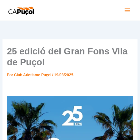
Ir
al
Main
contenido
Men
25 edició del Gran Fons Vila
de Puçol
Por
Club Atletisme Puçol
/
19/03/2025