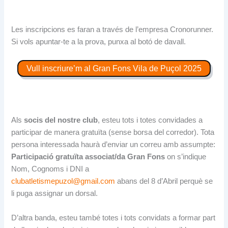
Les inscripcions es faran a través de l’empresa Cronorunner.
Si vols apuntar-te a la prova, punxa al botó de davall.
Vull inscriure’m al Gran Fons Vila de Puçol 2025
Als
socis del nostre club
, esteu tots i totes convidades a
participar de manera gratuïta (sense borsa del corredor). Tota
persona interessada haurà d’enviar un correu amb assumpte:
Participació gratuïta associat/da Gran Fons
on s’indique
Nom, Cognoms i DNI a
clubatletismepuzol@gmail.com
abans del 8 d’Abril perquè se
li puga assignar un dorsal.
D’altra banda, esteu també totes i tots convidats a formar part